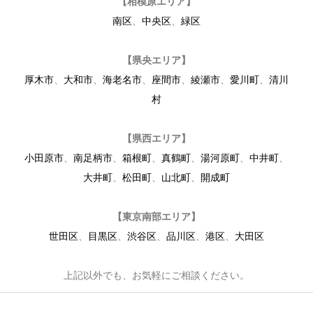
【相模原エリア】
南区
、
中央区
、
緑区
【県央エリア】
厚木市
、
大和市
、
海老名市
、
座間市
、
綾瀬市
、
愛川町
、
清川
村
【県西エリア】
小田原市
、
南足柄市
、
箱根町
、
真鶴町
、
湯河原町
、
中井町
、
大井町
、
松田町
、
山北町
、
開成町
【東京南部エリア】
世田区
、
目黒区
、
渋谷区
、
品川区
、
港区
、
大田区
上記以外でも、お気軽にご相談ください。